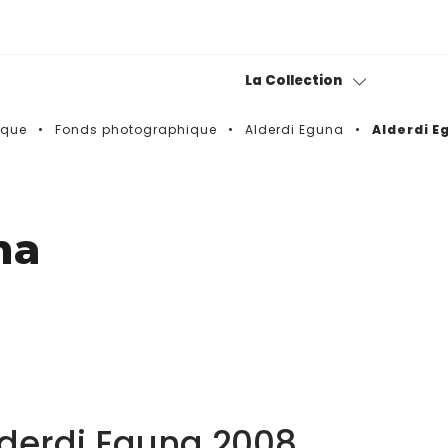
La Collection
sque
Fonds photographique
Alderdi Eguna
Alderdi E
Collection permanente
Bitxiak
na
Fond photographique
Museotik
lderdi Eguna 2008