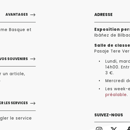
ADRESSE
AVANTAGES
Exposition pe
sme Basque et
Ibáñez de Bilba
Salle de class
Pasaje Tere Ver
VOS SOUVENIRS
Lundi, mard
14h00. Entr
3 €.
 un article,
.
Mercredi de
Les week-e
préalable
.
R LES SERVICES
SUIVEZ-NOUS
gler le service