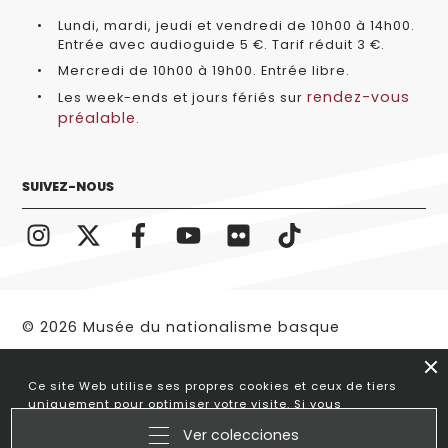
Lundi, mardi, jeudi et vendredi de 10h00 à 14h00.
Entrée avec audioguide 5 €. Tarif réduit 3 €.
Mercredi de 10h00 à 19h00. Entrée libre.
rendez-vous
Les week-ends et jours fériés sur
préalable
.
SUIVEZ-NOUS
© 2026 Musée du nationalisme basque
Note légale
Ce site Web utilise ses propres cookies et ceux de tiers
uniquement pour optimiser votre visite. Si vous
continuez à naviguer, nous comprenons que vous
Ver colecciones
acceptez son utilisation.
Plus d'informations