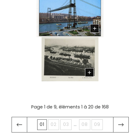
Page 1 de 9, éléments 1 à 20 de 168
...
01
02
03
08
09