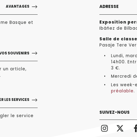
ADRESSE
AVANTAGES
Exposition pe
sme Basque et
Ibáñez de Bilba
Salle de class
Pasaje Tere Ver
VOS SOUVENIRS
Lundi, mard
14h00. Entr
3 €.
 un article,
.
Mercredi de
Les week-e
préalable
.
R LES SERVICES
SUIVEZ-NOUS
gler le service