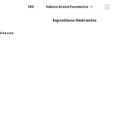
FRE
Sabino Arana Fundazioa
Expositions itinérantes
 Vascas