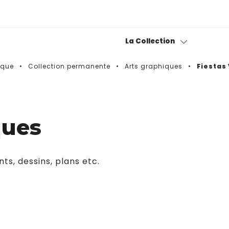
La Collection
sque
Collection permanente
Arts graphiques
Fiestas
Collection permanente
Bitxiak
ques
Fond photographique
Museotik
ts, dessins, plans etc.