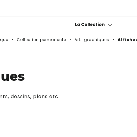
La Collection
sque
Collection permanente
Arts graphiques
Affiche
Collection permanente
Bitxiak
ques
Fond photographique
Museotik
ts, dessins, plans etc.