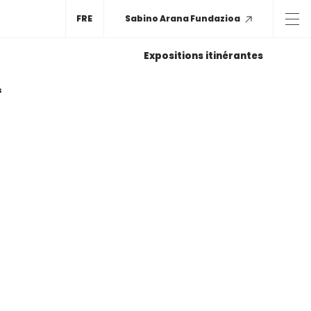
FRE
Sabino Arana Fundazioa
Expositions itinérantes
s