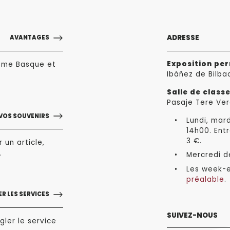
ADRESSE
AVANTAGES
Exposition pe
sme Basque et
Ibáñez de Bilba
Salle de class
Pasaje Tere Ver
VOS SOUVENIRS
Lundi, mard
14h00. Entr
3 €.
 un article,
.
Mercredi de
Les week-e
préalable
.
R LES SERVICES
SUIVEZ-NOUS
gler le service