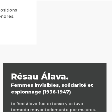
ositions
ondres,
Résau Álava.
Femmes invisibles, solidarité et
espionnage (1936-1947)
La Red Álava fue extensa y estuvo
formada mayoritariamente por mujeres.