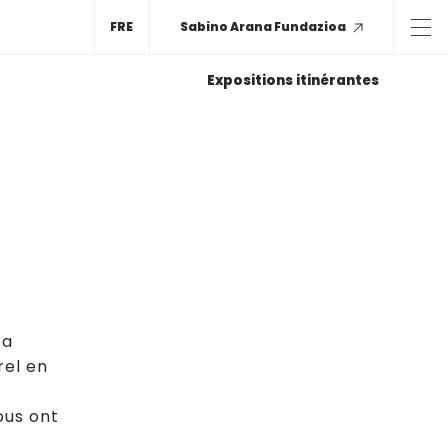
FRE
Sabino Arana Fundazioa
Expositions itinérantes
 a
rel en
ous ont