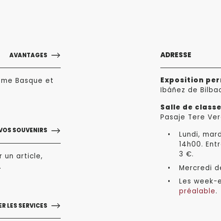
ADRESSE
AVANTAGES
Exposition pe
sme Basque et
Ibáñez de Bilba
Salle de class
Pasaje Tere Ver
VOS SOUVENIRS
Lundi, mard
14h00. Entr
3 €.
 un article,
.
Mercredi de
Les week-e
préalable
.
R LES SERVICES