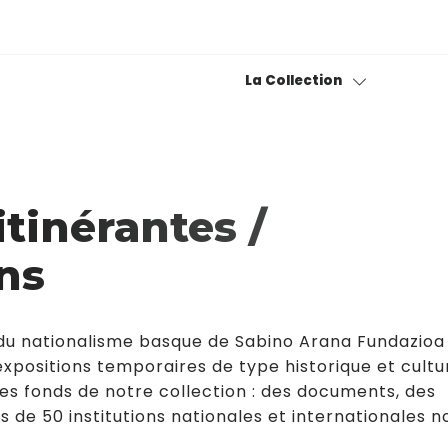
La Collection
Collection permanente
Bitxiak
itinérantes /
Fond photographique
ns
Museotik
 du nationalisme basque de Sabino Arana Fundazioa
expositions temporaires de type historique et cultu
es fonds de notre collection : des documents, des
us de 50 institutions nationales et internationales n