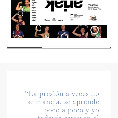
1
2
3
“La presión a veces no
se maneja, se aprende
poco a poco y yo
todavía estoy en el