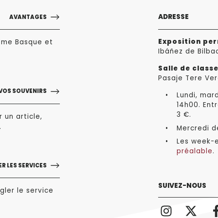
ADRESSE
AVANTAGES
Exposition pe
sme Basque et
Ibáñez de Bilba
Salle de class
Pasaje Tere Ver
VOS SOUVENIRS
Lundi, mard
14h00. Entr
3 €.
 un article,
.
Mercredi de
Les week-e
préalable
.
R LES SERVICES
SUIVEZ-NOUS
gler le service