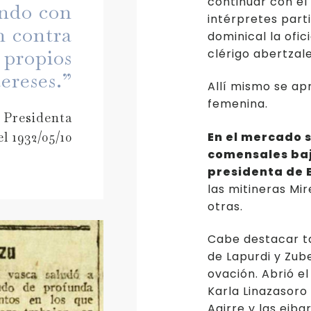
continuar con el
ando con
intérpretes part
n contra
dominical la ofic
 propios
clérigo abertzal
tereses.”
Allí mismo se ap
femenina.
 Presidenta
l 1932/05/10
En el mercado 
comensales baj
presidenta de 
las mitineras Mi
otras.
Cabe destacar t
de Lapurdi y Zub
ovación. Abrió el
Karla Linazasoro
Agirre y las eib