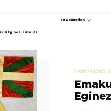
La Collection
ria Eginez. Zarautz
Collection permanente
Bitxiak
Fond photographique
EXPOSICIÓN
Museotik
Emaku
Eginez