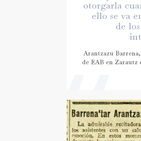
otorgarla cu
ello se va e
de los
in
Arantzazu Barrena,
de EAB en Zarautz e