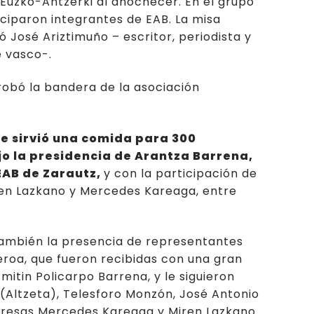
 Euzko-Antzerki al anochecer. En el grupo
iciparon integrantes de EAB. La misa
ió José Ariztimuño – escritor, periodista y
e vasco-.
robó la bandera de la asociación
se sirvió una comida para 300
o la presidencia de Arantza Barrena,
EAB de Zarautz,
y con la participación de
ren Lazkano y Mercedes Kareaga, entre
ambién la presencia de representantes
eroa, que fueron recibidas con una gran
 mitin Policarpo Barrena, y le siguieron
 (Altzeta), Telesforo Monzón, José Antonio
arresas Mercedes Kareaga y Miren Lazkano.