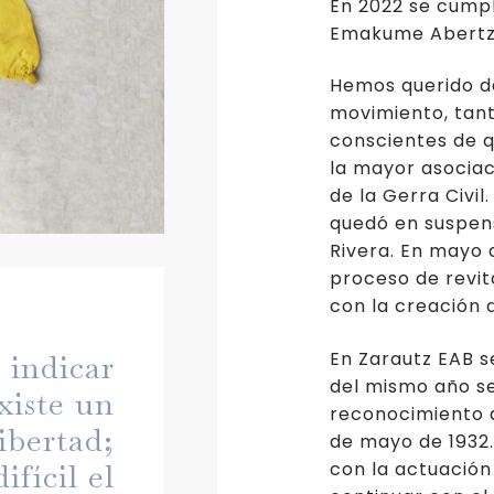
En 2022 se cumpl
Emakume Abertza
Hemos querido da
movimiento, tant
conscientes de 
la mayor asocia
de la Gerra Civil
quedó en suspens
Rivera. En mayo 
proceso de revit
con la creación 
En Zarautz EAB s
l indicar
del mismo año se
xiste un
reconocimiento d
ibertad;
de mayo de 1932.
con la actuación 
ifícil el