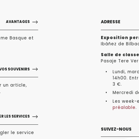
ADRESSE
AVANTAGES
Exposition pe
sme Basque et
Ibáñez de Bilba
Salle de class
Pasaje Tere Ver
VOS SOUVENIRS
Lundi, mard
14h00. Entr
3 €.
 un article,
.
Mercredi de
Les week-e
préalable
.
R LES SERVICES
SUIVEZ-NOUS
gler le service