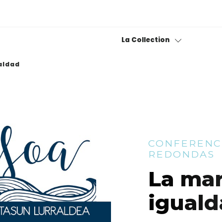
La Collection
ualdad
Collection permanente
Bitxiak
Fond photographique
CONFERENCI
Museotik
REDONDAS
La mar
igual