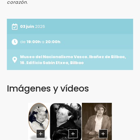
corazón
.
03 juin
2026
de
19:00h
a
20:00h
Museo del Nacionalismo Vasco. Ibañez de Bilbao,
16. Edificio Sabin Etxea, Bilbao
Imágenes y vídeos